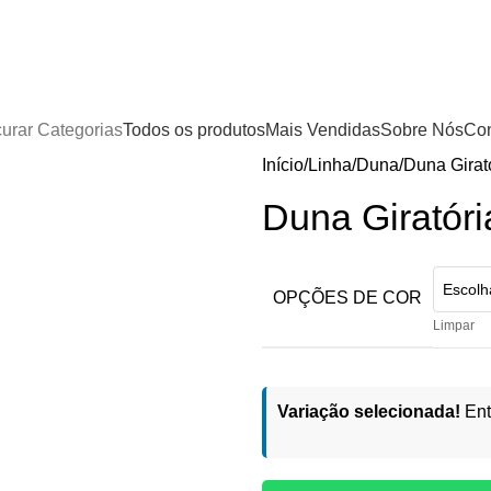
urar Categorias
Todos os produtos
Mais Vendidas
Sobre Nós
Con
Início
Linha
Duna
Duna Girat
Duna Giratóri
OPÇÕES DE COR
Limpar
Variação selecionada!
Ent