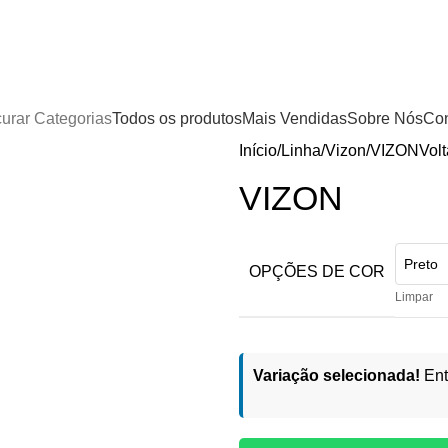
urar Categorias
Todos os produtos
Mais Vendidas
Sobre Nós
Con
Início
Linha
Vizon
VIZON
Volt
VIZON
OPÇÕES DE COR
Limpar
Variação selecionada!
Ent